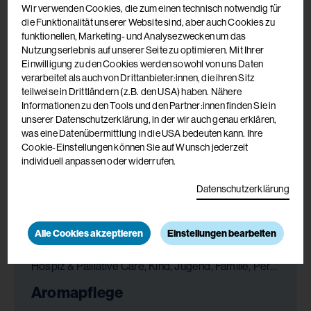
Wir verwenden Cookies, die zum einen technisch notwendig für
19.11.2026
die Funktionalität unserer Website sind, aber auch Cookies zu
funktionellen, Marketing- und Analysezwecken um das
Akademie de La Tour - Haus Philippus, 9560
Nutzungserlebnis auf unserer Seite zu optimieren. Mit Ihrer
Feldkirchen
Einwilligung zu den Cookies werden sowohl von uns Daten
verarbeitet als auch von Drittanbieter:innen, die ihren Sitz
teilweise in Drittländern (z.B. den USA) haben. Nähere
Informationen zu den Tools und den Partner:innen finden Sie in
Hospiz & Palliative Care, Psychologie, Gesundheit & Pflege
unserer Datenschutzerklärung, in der wir auch genau erklären,
Therapeutische Schätze in der
was eine Datenübermittlung in die USA bedeuten kann. Ihre
Cookie-Einstellungen können Sie auf Wunsch jederzeit
Arbeit mit Klient:innen
individuell anpassen oder widerrufen.
26.11.2026
Datenschutzerklärung
Akademie de La Tour - Haus Philippus, 9560
Feldkirchen
Alle Cookies akzeptieren
Einstellungen bearbeiten
Hospiz & Palliative Care, Kind, Jugend, Familie, Persönlichkeitsentwicklung, Bildung, Gesundheit & Pflege, Chancengleichheit
Aromapflege