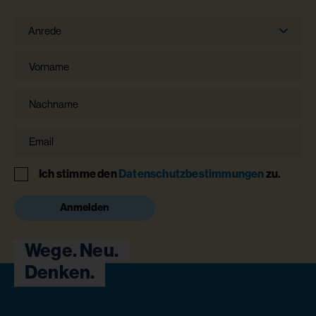
Anrede
Anrede
Vorname
Nachname
Email
Hinweis
Ich stimme den
Datenschutzbestimmungen
zu.
Anmelden
Wege. Neu.
Denken.