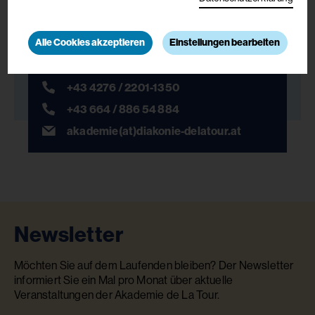
Akademie De La Tour
Martin-Luther-Straße 13
9560 Feldkirchen
Alle Cookies akzeptieren
Einstellungen bearbeiten
+43 4276 / 2201-1350
+43 664 / 886 54 884
akademie(at)diakonie-delatour.at
Newsletter
Möchten Sie auf dem Laufenden bleiben? Der Newsletter
informiert Sie ein Mal pro Monat über aktuelle
Veranstaltungen der Akademie de La Tour.