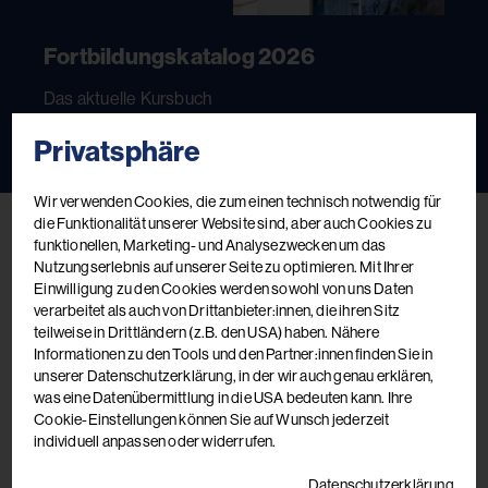
Fortbildungskatalog 2026
Das aktuelle Kursbuch
Privatsphäre
Jetzt ansehen
Jetzt bestellen
Wir verwenden Cookies, die zum einen technisch notwendig für
die Funktionalität unserer Website sind, aber auch Cookies zu
funktionellen, Marketing- und Analysezwecken um das
Nutzungserlebnis auf unserer Seite zu optimieren. Mit Ihrer
Einwilligung zu den Cookies werden sowohl von uns Daten
verarbeitet als auch von Drittanbieter:innen, die ihren Sitz
teilweise in Drittländern (z.B. den USA) haben. Nähere
Informationen zu den Tools und den Partner:innen finden Sie in
unserer Datenschutzerklärung, in der wir auch genau erklären,
was eine Datenübermittlung in die USA bedeuten kann. Ihre
Cookie-Einstellungen können Sie auf Wunsch jederzeit
individuell anpassen oder widerrufen.
Anmeldung & Auskünfte
Datenschutzerklärung