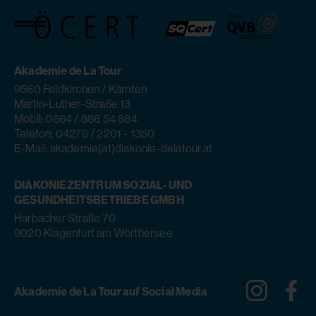
Akademie de La Tour
9560 Feldkirchen / Kärnten
Martin-Luther-Straße 13
Mobil: 0664 / 886 54 884
Telefon: 04276 / 2201 - 1350
E-Mail: akademie(at)diakonie-delatour.at
DIAKONIEZENTRUM SOZIAL- UND
GESUNDHEITSBETRIEBE GMBH
Harbacher Straße 70
9020 Klagenfurt am Wörthersee
Instagra
Fa
Akademie de La Tour auf Social Media