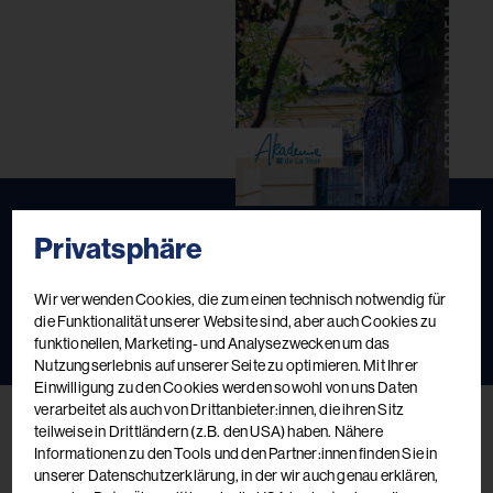
Privatsphäre
Fortbildungskatalog 2026
Das aktuelle Kursbuch
Wir verwenden Cookies, die zum einen technisch notwendig für
die Funktionalität unserer Website sind, aber auch Cookies zu
Jetzt ansehen
Jetzt bestellen
funktionellen, Marketing- und Analysezwecken um das
Nutzungserlebnis auf unserer Seite zu optimieren. Mit Ihrer
Einwilligung zu den Cookies werden sowohl von uns Daten
verarbeitet als auch von Drittanbieter:innen, die ihren Sitz
teilweise in Drittländern (z.B. den USA) haben. Nähere
Informationen zu den Tools und den Partner:innen finden Sie in
unserer Datenschutzerklärung, in der wir auch genau erklären,