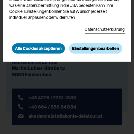
was eine Datenübermittlung in die USA bedeuten kann. Ihre
Cookie-Einstellungen können Sie auf Wunsch jederzeit
individuell anpassen oder widerrufen.
Datenschutzerklärung
Alle Cookies akzeptieren
Einstellungen bearbeiten
Anmeldung & Auskünfte
Akademie De La Tour
Martin-Luther-Straße 13
9560 Feldkirchen
+43 4276 / 2201-1350
+43 664 / 886 54 884
akademie(at)diakonie-delatour.at