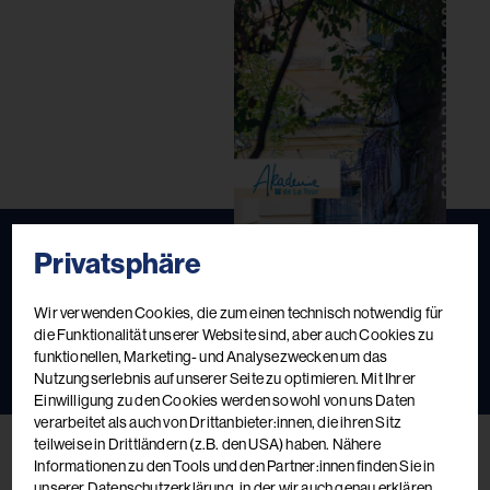
Privatsphäre
Fortbildungskatalog 2026
Wir verwenden Cookies, die zum einen technisch notwendig für
Das aktuelle Kursbuch
die Funktionalität unserer Website sind, aber auch Cookies zu
funktionellen, Marketing- und Analysezwecken um das
Jetzt ansehen
Jetzt bestellen
Nutzungserlebnis auf unserer Seite zu optimieren. Mit Ihrer
Einwilligung zu den Cookies werden sowohl von uns Daten
verarbeitet als auch von Drittanbieter:innen, die ihren Sitz
teilweise in Drittländern (z.B. den USA) haben. Nähere
Informationen zu den Tools und den Partner:innen finden Sie in
unserer Datenschutzerklärung, in der wir auch genau erklären,