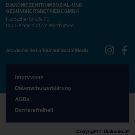
DIAKONIEZENTRUM SOZIAL- UND
GESUNDHEITSBETRIEBE GMBH
Harbacher Straße 70
9020 Klagenfurt am Wörthersee
Instagra
Fa
Akademie de La Tour auf Social Media
Impressum
Datenschutzerklärung
AGBs
Barrierefreiheit
Copyright © Diakonie.at