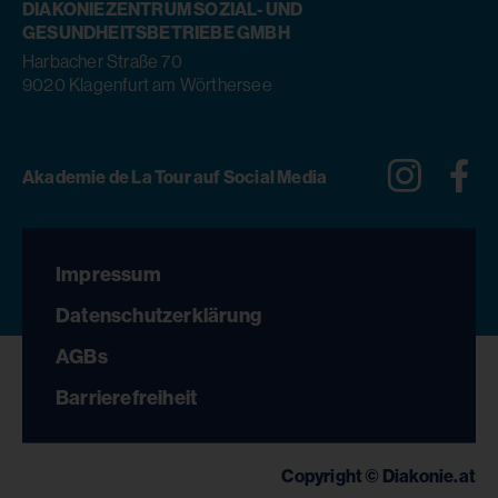
DIAKONIEZENTRUM SOZIAL- UND
GESUNDHEITSBETRIEBE GMBH
Harbacher Straße 70
9020 Klagenfurt am Wörthersee
Instagra
Fa
Akademie de La Tour auf Social Media
Impressum
Datenschutzerklärung
AGBs
Barrierefreiheit
Copyright © Diakonie.at