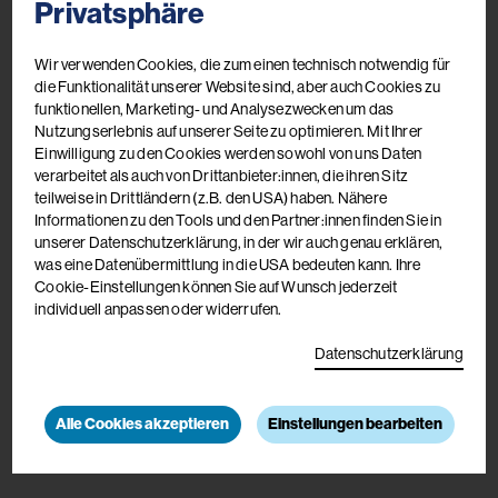
Privatsphäre
Wir verwenden Cookies, die zum einen technisch notwendig für
die Funktionalität unserer Website sind, aber auch Cookies zu
funktionellen, Marketing- und Analysezwecken um das
Nutzungserlebnis auf unserer Seite zu optimieren. Mit Ihrer
Einwilligung zu den Cookies werden sowohl von uns Daten
verarbeitet als auch von Drittanbieter:innen, die ihren Sitz
Anmeldung & Auskünfte
teilweise in Drittländern (z.B. den USA) haben. Nähere
Akademie De La Tour
Informationen zu den Tools und den Partner:innen finden Sie in
unserer Datenschutzerklärung, in der wir auch genau erklären,
Martin-Luther-Straße 13
was eine Datenübermittlung in die USA bedeuten kann. Ihre
9560 Feldkirchen
Cookie-Einstellungen können Sie auf Wunsch jederzeit
individuell anpassen oder widerrufen.
+43 4276 / 2201-1350
Datenschutzerklärung
+43 664 / 886 54 884
akademie(at)diakonie-delatour.at
Alle Cookies akzeptieren
Einstellungen bearbeiten