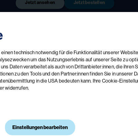
Jetzt ansehen
Jetzt bestellen
e
einen technisch notwendig für die Funktionalität unserer Website
alysezwecken um das Nutzungserlebnis auf unserer Seite zu optimi
 Daten verarbeitet als auch von Drittanbieter:innen, die ihren Sitz
onen zu den Tools und den Partner:innen finden Sie in unserer Da
atenübermittlung in die USA bedeuten kann. Ihre Cookie-Einstel
er widerrufen.
Anmeld
Akademie 
Martin-Lut
9560 Feld
Einstellungen bearbeiten