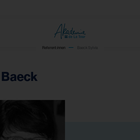
Referent:innen
Baeck Sylvia
a Baeck