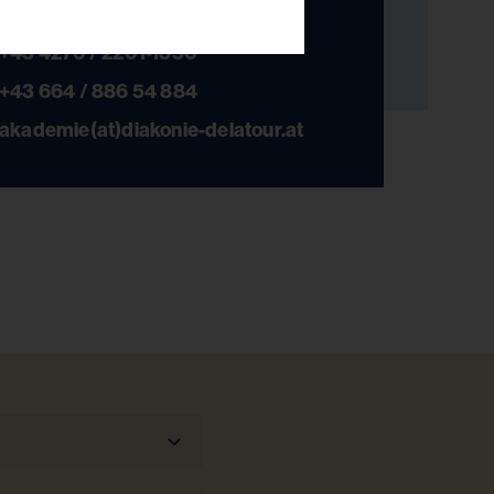
+43 4276 / 2201-1350
+43 664 / 886 54 884
akademie(at)diakonie-delatour.at