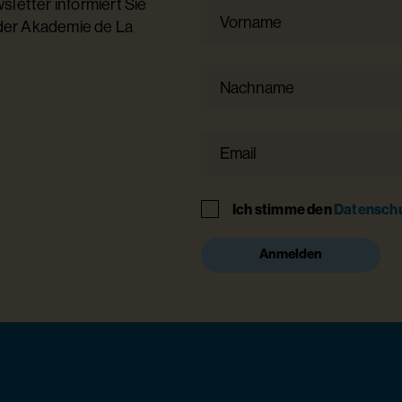
letter informiert Sie
Vorname
 der Akademie de La
Nachname
Email
Hinweis
Ich stimme den
Datensch
Anmelden