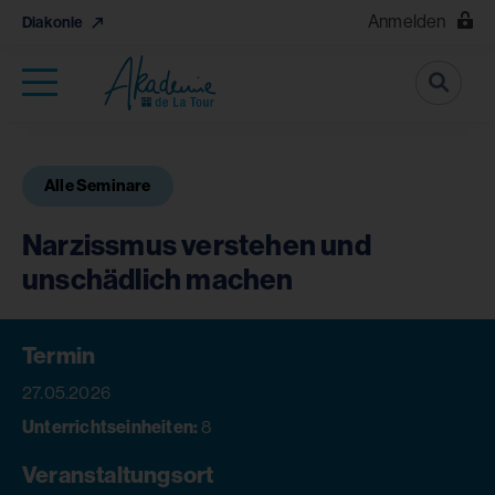
Anmelden
Diakonie
Suche
Alle Seminare
Narzissmus verstehen und
unschädlich machen
Termin
27.05.2026
Unterrichtseinheiten:
8
Veranstaltungsort