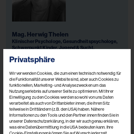
Mag. Herwig Thelen
Klinischer Psychologe, Gesundheitspsychologe,
Schwerpunkt Kinder, Jugend & Sucht,
Supervision, Teamsupervision & psychosoziale
Privatsphäre
Fallsupervision, Hypnosystemisches Coaching
Wir verwenden Cookies, die zum einen technisch notwendig für
die Funktionalität unserer Website sind, aber auch Cookies zu
funktionellen, Marketing- und Analysezwecken um das
Nutzungserlebnis auf unserer Seite zu optimieren. Mit Ihrer
Einwilligung zu den Cookies werden sowohl von uns Daten
verarbeitet als auch von Drittanbieter:innen, die ihren Sitz
teilweise in Drittländern (z.B. den USA) haben. Nähere
Informationen zu den Tools und den Partner:innen finden Sie in
unserer Datenschutzerklärung, in der wir auch genau erklären,
was eine Datenübermittlung in die USA bedeuten kann. Ihre
Cookie-Einstellungen können Sie auf Wunsch jederzeit